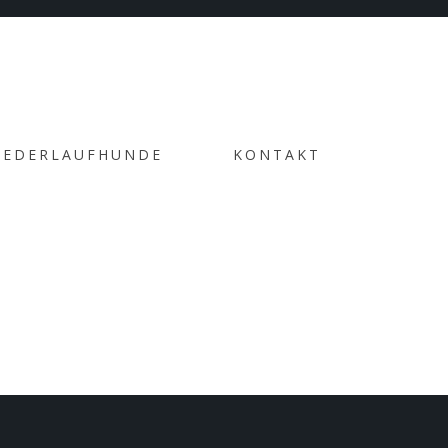
e market positioning products without B2B products.
IEDERLAUFHUNDE
KONTAKT
schmiech@schweizer-niederlaufhunde.de