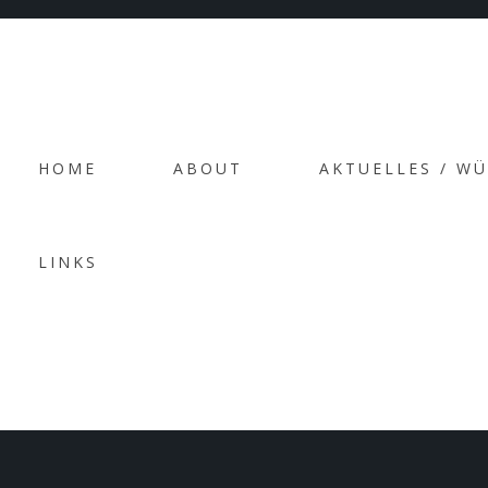
Rapidiously integrate multimedia based resources wherea
Progressively recaptiualize
HOME
ABOUT
AKTUELLES / W
+49 (0) 172 45 32 241
LINKS