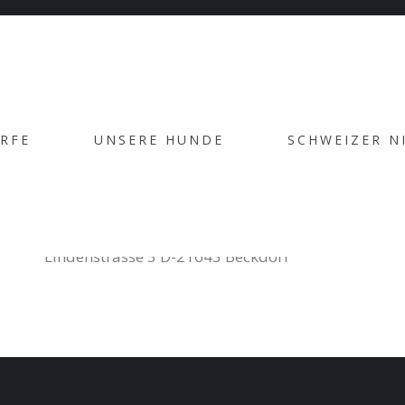
s low-risk high-yield technologies. Proactively innovat
ÜRFE
UNSERE HUNDE
SCHWEIZER N
Jagdgebrauchshundezwinger von der
Daersheide Carolin und Ludger Schmiech
Lindenstrasse 5 D-21643 Beckdorf